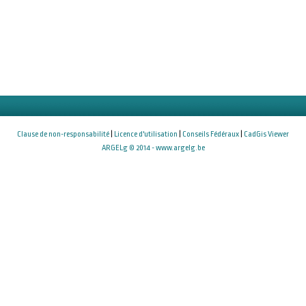
Clause de non-responsabilité
|
Licence d'utilisation
|
Conseils Fédéraux
|
CadGis Viewer
ARGELg © 2014 - www.argelg.be